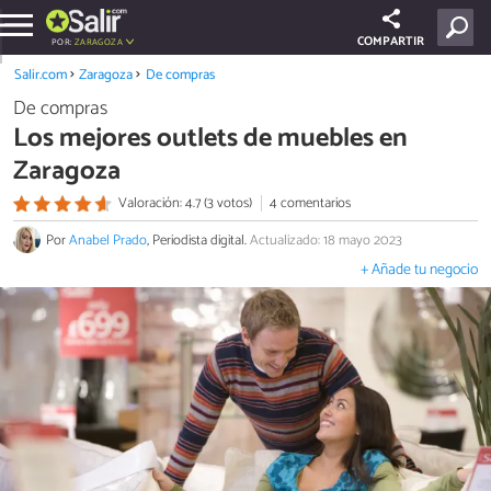
COMPARTIR
POR:
ZARAGOZA
Salir.com
Zaragoza
De compras
De compras
Los mejores outlets de muebles en
Zaragoza
Valoración: 4.7 (3 votos)
4 comentarios
Por
Anabel Prado
, Periodista digital.
Actualizado: 18 mayo 2023
+ Añade tu negocio