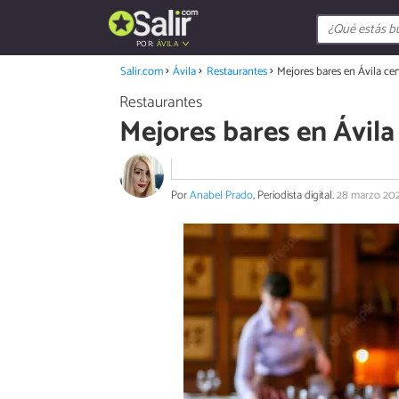
POR:
ÁVILA
Salir.com
Ávila
Restaurantes
Mejores bares en Ávila ce
Restaurantes
Mejores bares en Ávila
Por
Anabel Prado
, Periodista digital.
28 marzo 20