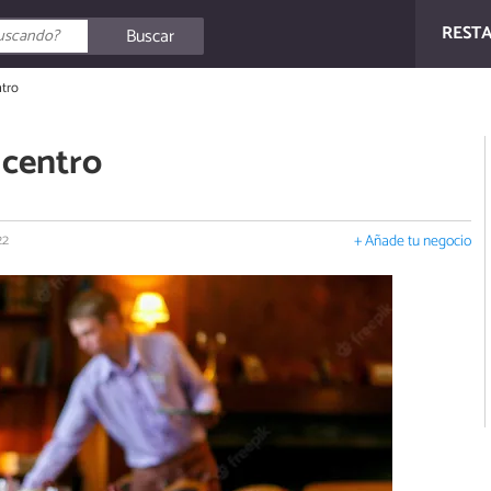
REST
Buscar
ntro
 centro
22
+ Añade tu negocio