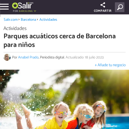
COMPARTIR
POR:
BARCELONA
Salir.com
Barcelona
Actividades
Actividades
Parques acuáticos cerca de Barcelona
para niños
Por
Anabel Prado
, Periodista digital.
Actualizado: 18 julio 2023
+ Añade tu negocio