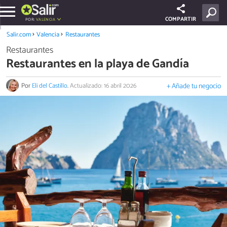
COMPARTIR
POR:
VALENCIA
Salir.com
Valencia
Restaurantes
Restaurantes
Restaurantes en la playa de Gandía
Por
Eli del Castillo
.
Actualizado: 16 abril 2026
+ Añade tu negocio