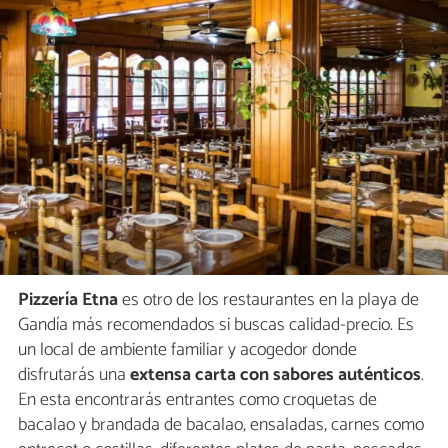
Pizzería Etna
es otro de los restaurantes en la playa de
Gandía más recomendados si buscas calidad-precio. Es
un local de ambiente familiar y acogedor donde
disfrutarás una
extensa carta con sabores auténticos
.
En esta encontrarás entrantes como croquetas de
bacalao y brandada de bacalao, ensaladas, carnes como