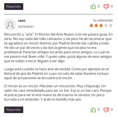
Responder
0
0
saxo
Su valoración:
03/11/2007
Rinconcito y "arte". El Rincón del Arte Nuevo a mí me parece guay. En
serio. No soy nada del rollo cantautor y tal, pero he de reconocer que
se agradece un rincón distinto por Madrid donde dar cabida a todo.
He ido un par de veces y las dos la gente que tocaba no era
profesional. Parecían amigos tocando para otros amigos. Lo cual no
me parece mal. Buen rollo. Y quién sabe, quizá alguno de esos amigos
que se suben a tocar lleguen a ser algo.
Luego está cuando se hace arte de verdad. Como por ejemplo en el
festival de jazz de Madrid, en cuyo circuito de salas (baretos incluyo
aquí) de actuaciones se encuentra el rincón.
El rincón es un rincón. Más bien un rinconcito. Muy chiquitajo. Un
salón de casa remodelado para ser un bar. Eso sí, un bar caro. Porque
el precio para ver el arte nuevo es de 6 euros la cerveza. Un poco
burrada a mi entender. Y al de mi bolsillo más aún.
Responder
0
0