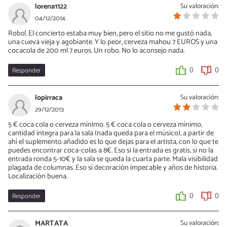
lorena1122
Su valoración:
04/12/2014
Robo!. El concierto estaba muy bien, pero el sitio no me gustó nada,
una cueva vieja y agobiante. Y lo peor, cerveza mahou 7 EUROS y una
cocacola de 200 ml 7 euros. Un robo. No lo aconsejo nada.
Responder
0
0
lopirraca
Su valoración:
29/12/2013
5 € coca cola o cerveza mínimo. 5 € coca cola o cerveza mínimo,
cantidad íntegra para la sala (nada queda para el músico), a partir de
ahí el suplemento añadido es lo que dejas para el artista, con lo que te
puedes encontrar coca-colas a 8€. Eso si la entrada es gratis, si no la
entrada ronda 5-10€ y la sala se queda la cuarta parte. Mala visibilidad
plagada de columnas. Eso sí decoración impecable y años de historia.
Localización buena.
Responder
0
0
MARTATA
Su valoración: