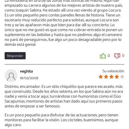
La Almudena, en una de las zonas más bonitas de Madrid. Aquí han
empezado su carrera algunos de los mejores artistas de nuestro país,
como Joaquín Sabina. He estado allí una vez viendo al grupo Locura.
Es un sitio pequeño pero conlas paredes llenas de historia. Tiene un
escenario muy reducido perfecto para solistas, aunque Locura son
tres y se las apañaron más que bien para dar allí su concierto. Lo
único que no me gustó es que como no cobran entrada te ponen un
suplemento en las bebidas y hasta que no pedimos algo el camarero
no paró de perseguirnos, fue algo un poco desagradable pero por lo
demás está genial.
Responder
0
0
veghita
Su valoración:
18/05/2008
Distinto, encantador. Es un sitio chiquitito que parece excavado, más
que construido. Desde los años setenta, en los que Sabina aún no era
nadie y venía a tocar aquí, turnándose con humoristas como el Dúo
Sacapuntas, montones de artistas han dado aquí sus primeros pasos
antes de empezar a ser famosos.
Es un poco pequeño para disfrutar de las actuaciones, pero tienen
monitores para facilitar la visión. Los cócteles, buenísimos, aunque
algo caro.