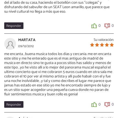
del al lado de su casa, haciendo el botellón con sus "colegas" y
disfrutando del sabvufer de un SEAT Leon amarillo, que parece que
su nivel cultural no llega a más que eso.
Responder
0
0
MARTATA
Su valoración:
09/12/2012
me encanta , buena musica todos los dias y cercania. me en encanta
este sitio y me he enterado que es el mas antiguo de madrid de
musica en directo sino te gusta a pocos sitios has salido y menos de
este tipo , yo he visto alli a lo mejor del panorama muscail español el
ultimo concierto que vi me cobraron 5 euros cuando en otra sala me
cobraron el 10 por ver al mismo artista y alli pude habalr con el y fue
una noche inolvidable , y tal y como decribes el lugar me parece que
jamas has estado en ese sitio yo me he encontado siempre de lujo y
es un sitio super acogedor una pequeña cueva donde no paran de
fluir sentimientos musica y buen rollo es genial
Responder
0
0