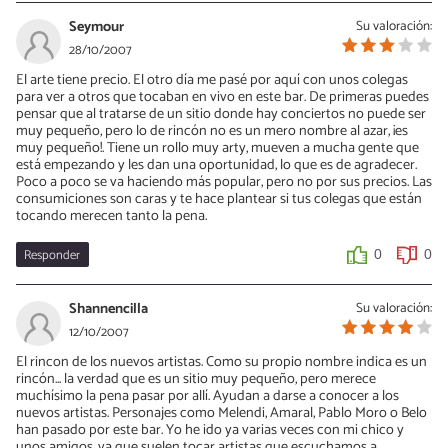
Seymour
Su valoración:
28/10/2007
El arte tiene precio. El otro día me pasé por aquí con unos colegas
para ver a otros que tocaban en vivo en este bar. De primeras puedes
pensar que al tratarse de un sitio donde hay conciertos no puede ser
muy pequeño, pero lo de rincón no es un mero nombre al azar, ¡es
muy pequeño!. Tiene un rollo muy arty, mueven a mucha gente que
está empezando y les dan una oportunidad, lo que es de agradecer.
Poco a poco se va haciendo más popular, pero no por sus precios. Las
consumiciones son caras y te hace plantear si tus colegas que están
tocando merecen tanto la pena.
Responder
0
0
Shannencilla
Su valoración:
12/10/2007
El rincon de los nuevos artistas. Como su propio nombre indica es un
rincón... la verdad que es un sitio muy pequeño, pero merece
muchísimo la pena pasar por allí. Ayudan a darse a conocer a los
nuevos artistas. Personajes como Melendi, Amaral, Pablo Moro o Belo
han pasado por este bar. Yo he ido ya varias veces con mi chico y
unos amigos, ya que suelen tocar artistas que escuchamos a