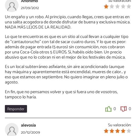
Anónimo
Su valoración:
21/09/2012
Un engaño y un robo. Al principio, cuando llegas, crees que entras en
una salita acogedora de donde disfrutar de buena y exclusiva música.
NADA MÁS LEJOS DE LA REALIDAD.
Lo que te encuentras es que es un sitio al cual llevan a cualquier tipo
de "cantautorucho" con tal de sacar cuatro duros. Y lo que es peor:
además de pagar entrada (5 euros) sin consumición, nos cobraron
por una Coca-Cola otros 5 EUROS. Sí, habéis oído bien. Un precio
abusivo que no lo cobran ni en el mejor de los festivales de música.
Es un local subterráneo asfixiante, sin aire acondicionado (aunque
hay máquina y aparentemente está encendida), mueres de calor... y
eso que estamos en septiembre. No quiero imaginar en pleno julio o
agosto.
En fin, que no pensamos volver y que si fuera uno de vosotros,
tampoco lo haría.
Responder
0
0
alevosia
Su valoración:
20/12/2009