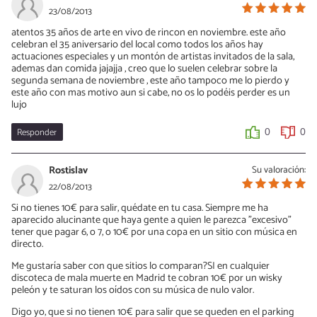
23/08/2013
atentos 35 años de arte en vivo de rincon en noviembre. este año
celebran el 35 aniversario del local como todos los años hay
actuaciones especiales y un montón de artistas invitados de la sala,
ademas dan comida jajajja , creo que lo suelen celebrar sobre la
segunda semana de noviembre , este año tampoco me lo pierdo y
este año con mas motivo aun si cabe, no os lo podéis perder es un
lujo
Responder
0
0
Rostislav
Su valoración:
22/08/2013
Si no tienes 10€ para salir, quédate en tu casa. Siempre me ha
aparecido alucinante que haya gente a quien le parezca "excesivo"
tener que pagar 6, o 7, o 10€ por una copa en un sitio con música en
directo.
Me gustaría saber con que sitios lo comparan?SI en cualquier
discoteca de mala muerte en Madrid te cobran 10€ por un wisky
peleón y te saturan los oídos con su música de nulo valor.
Digo yo, que si no tienen 10€ para salir que se queden en el parking