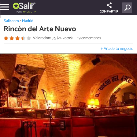
COMPARTIR
POR:
MADRID
Salir.com
Madrid
Rincón del Arte Nuevo
Valoración: 3.5 (24 votos)
19 comentarios
+ Añade tu negocio