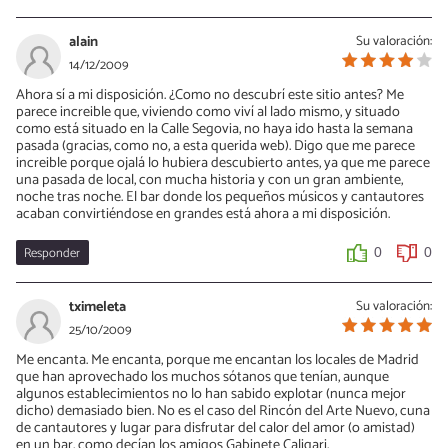
alain
Su valoración:
14/12/2009
Ahora sí a mi disposición. ¿Como no descubrí este sitio antes? Me
parece increible que, viviendo como viví al lado mismo, y situado
como está situado en la Calle Segovia, no haya ido hasta la semana
pasada (gracias, como no, a esta querida web). Digo que me parece
increible porque ojalá lo hubiera descubierto antes, ya que me parece
una pasada de local, con mucha historia y con un gran ambiente,
noche tras noche. El bar donde los pequeños músicos y cantautores
acaban convirtiéndose en grandes está ahora a mi disposición.
Responder
0
0
tximeleta
Su valoración:
25/10/2009
Me encanta. Me encanta, porque me encantan los locales de Madrid
que han aprovechado los muchos sótanos que tenían, aunque
algunos establecimientos no lo han sabido explotar (nunca mejor
dicho) demasiado bien. No es el caso del Rincón del Arte Nuevo, cuna
de cantautores y lugar para disfrutar del calor del amor (o amistad)
en un bar, como decían los amigos Gabinete Caligari.