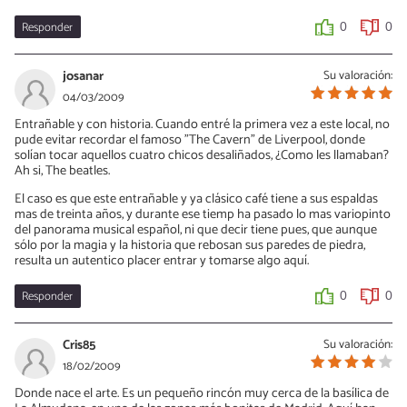
Responder
0
0
josanar
Su valoración:
04/03/2009
Entrañable y con historia. Cuando entré la primera vez a este local, no
pude evitar recordar el famoso "The Cavern" de Liverpool, donde
solían tocar aquellos cuatro chicos desaliñados, ¿Como les llamaban?
Ah si, The beatles.
El caso es que este entrañable y ya clásico café tiene a sus espaldas
mas de treinta años, y durante ese tiemp ha pasado lo mas variopinto
del panorama musical español, ni que decir tiene pues, que aunque
sólo por la magia y la historia que rebosan sus paredes de piedra,
resulta un autentico placer entrar y tomarse algo aquí.
Responder
0
0
Cris85
Su valoración:
18/02/2009
Donde nace el arte. Es un pequeño rincón muy cerca de la basílica de