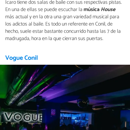
Icaro tiene dos salas de baile con sus respectivas pistas.
En una de ellas se puede escuchar la
música
House
más actual y en la otra una gran variedad musical para
los adictos al baile. Es todo un referente en Conil, de
hecho, suele estar bastante concurrido hasta las 7 de la
madrugada, hora en la que cierran sus puertas.
Vogue Conil