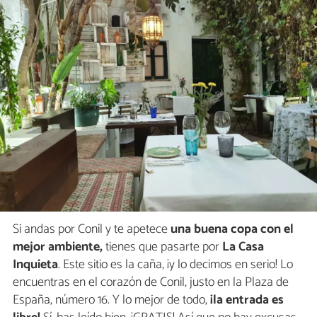
Si andas por Conil y te apetece
una buena copa con el
mejor ambiente,
tienes que pasarte por
La Casa
Inquieta
. Este sitio es la caña, ¡y lo decimos en serio! Lo
encuentras en el corazón de Conil, justo en la Plaza de
España, número 16. Y lo mejor de todo,
¡la entrada es