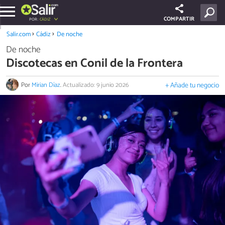
COMPARTIR
POR:
CÁDIZ
Salir.com
Cádiz
De noche
De noche
Discotecas en Conil de la Frontera
Por
Mirian Díaz
.
Actualizado: 9 junio 2026
+ Añade tu negocio