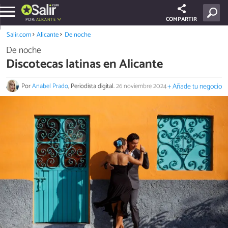
COMPARTIR
POR:
ALICANTE
Salir.com
Alicante
De noche
De noche
Discotecas latinas en Alicante
Por
Anabel Prado
, Periodista digital.
26 noviembre 2024
+ Añade tu negocio