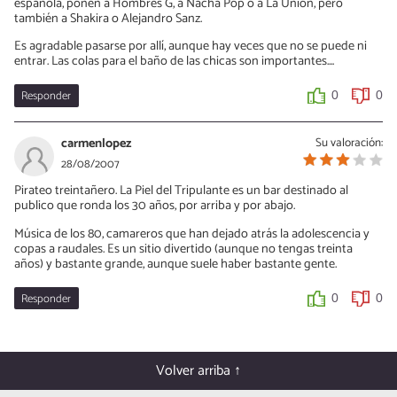
española, ponen a Hombres G, a Nacha Pop o a La Unión, pero
también a Shakira o Alejandro Sanz.
Es agradable pasarse por allí, aunque hay veces que no se puede ni
entrar. Las colas para el baño de las chicas son importantes....
Responder
0
0
carmenlopez
Su valoración:
28/08/2007
Pirateo treintañero. La Piel del Tripulante es un bar destinado al
publico que ronda los 30 años, por arriba y por abajo.
Música de los 80, camareros que han dejado atrás la adolescencia y
copas a raudales. Es un sitio divertido (aunque no tengas treinta
años) y bastante grande, aunque suele haber bastante gente.
Responder
0
0
Volver arriba ↑