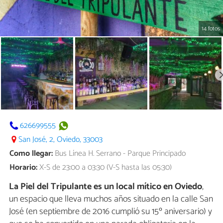
14 fotos
626699555
San José, 2, Oviedo, 33003
Como llegar:
Bus Línea H. Serrano - Parque Principado
Horario:
X-S de 23:00 a 03:30 (V-S hasta las 05:30)
La Piel del Tripulante es un local mítico en Oviedo
,
un espacio que lleva muchos años situado en la calle San
José (en septiembre de 2016 cumplió su 15º aniversario) y