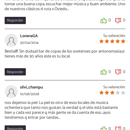
tomar una buena copa, escuchar mejor mùsica y buen ambiente. Uno
de nuestros clásicos d ruta x Oviedo...
Responder
0
0
LorenaGA
Su valoración:
30/04/2014
Bestial!!!. Sin duda,el bar de copas de los ovetenses por antonomasia,si
tienes más de 30 años este es tu local.
Responder
0
0
silvi_champu
Su valoración:
10/08/2008
nos dejamos la piel. La piel es otro de esos locales de musica
ochentera que tanto nos gustan, la verdad q el sitio está bastante
bien y cada vez parece q más gente se da cuenta de eso...ayss
tendremos q entrar por tandas...
Responder
0
0