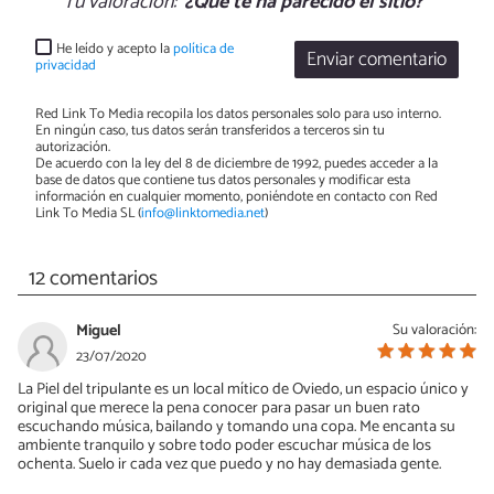
Tu valoración:
¿Qué te ha parecido el sitio?
He leído y acepto la
política de
Enviar comentario
privacidad
Red Link To Media recopila los datos personales solo para uso interno.
En ningún caso, tus datos serán transferidos a terceros sin tu
autorización.
De acuerdo con la ley del 8 de diciembre de 1992, puedes acceder a la
base de datos que contiene tus datos personales y modificar esta
información en cualquier momento, poniéndote en contacto con Red
Link To Media SL (
info@linktomedia.net
)
12 comentarios
Miguel
Su valoración:
23/07/2020
La Piel del tripulante es un local mítico de Oviedo, un espacio único y
original que merece la pena conocer para pasar un buen rato
escuchando música, bailando y tomando una copa. Me encanta su
ambiente tranquilo y sobre todo poder escuchar música de los
ochenta. Suelo ir cada vez que puedo y no hay demasiada gente.