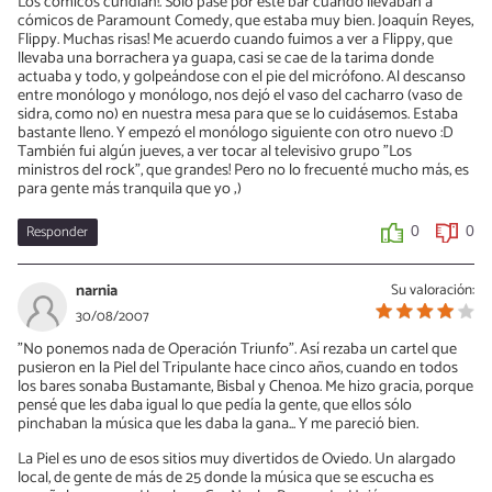
Los cómicos cundian!. Sólo pasé por este bar cuando llevaban a
cómicos de Paramount Comedy, que estaba muy bien. Joaquín Reyes,
Flippy. Muchas risas! Me acuerdo cuando fuimos a ver a Flippy, que
llevaba una borrachera ya guapa, casi se cae de la tarima donde
actuaba y todo, y golpeándose con el pie del micrófono. Al descanso
entre monólogo y monólogo, nos dejó el vaso del cacharro (vaso de
sidra, como no) en nuestra mesa para que se lo cuidásemos. Estaba
bastante lleno. Y empezó el monólogo siguiente con otro nuevo :D
También fui algún jueves, a ver tocar al televisivo grupo "Los
ministros del rock", que grandes! Pero no lo frecuenté mucho más, es
para gente más tranquila que yo ;)
Responder
0
0
narnia
Su valoración:
30/08/2007
"No ponemos nada de Operación Triunfo". Así rezaba un cartel que
pusieron en la Piel del Tripulante hace cinco años, cuando en todos
los bares sonaba Bustamante, Bisbal y Chenoa. Me hizo gracia, porque
pensé que les daba igual lo que pedía la gente, que ellos sólo
pinchaban la música que les daba la gana... Y me pareció bien.
La Piel es uno de esos sitios muy divertidos de Oviedo. Un alargado
local, de gente de más de 25 donde la música que se escucha es