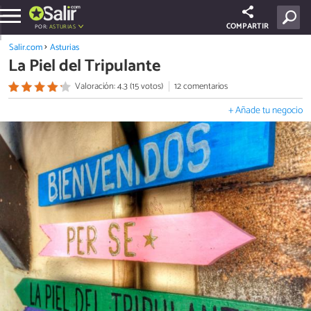
COMPARTIR
POR:
ASTURIAS
Salir.com
Asturias
La Piel del Tripulante
Valoración: 4.3 (15 votos)
12 comentarios
+ Añade tu negocio