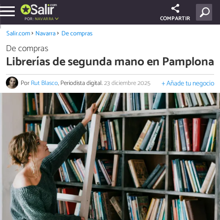
COMPARTIR
POR:
NAVARRA
Salir.com
Navarra
De compras
De compras
Librerías de segunda mano en Pamplona
Por
Rut Blasco
, Periodista digital.
23 diciembre 2025
+ Añade tu negocio