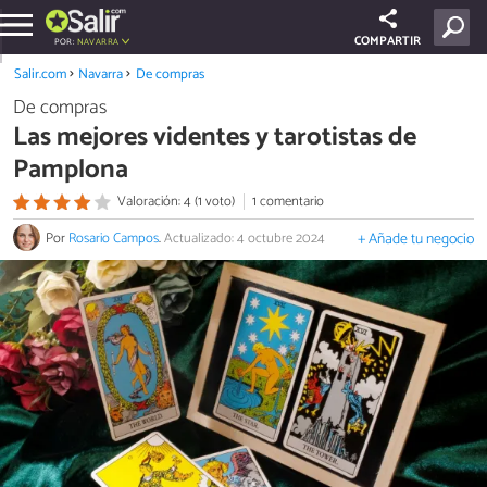
COMPARTIR
POR:
NAVARRA
Salir.com
Navarra
De compras
De compras
Las mejores videntes y tarotistas de
Pamplona
Valoración: 4 (1 voto)
1 comentario
Por
Rosario Campos
.
Actualizado: 4 octubre 2024
+ Añade tu negocio