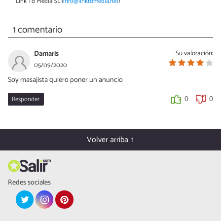
Link To Media SL (
info@linktomedia.net
)
1 comentario
Damaris
Su valoración:
05/09/2020
Soy masajista quiero poner un anuncio
Responder
0
0
Volver arriba ↑
Redes sociales