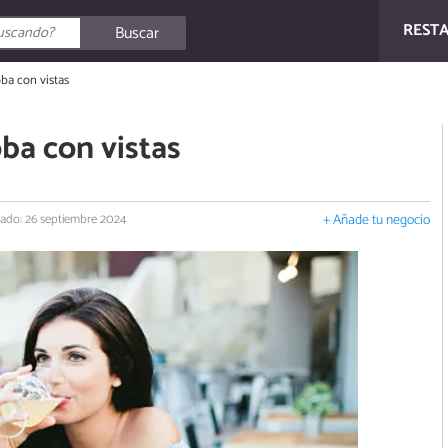
REST
Buscar
ba con vistas
ba con vistas
zado: 26 septiembre 2024
+ Añade tu negocio