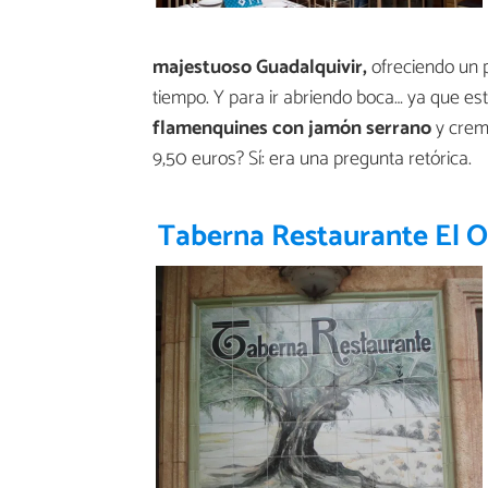
majestuoso Guadalquivir,
ofreciendo un p
tiempo. Y para ir abriendo boca… ya que e
flamenquines con jamón serrano
y crema
9,50 euros? Sí: era una pregunta retórica.
Taberna Restaurante El O