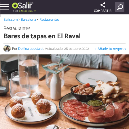
COMPARTIR
POR:
BARCELONA
Salir.com
Barcelona
Restaurantes
Restaurantes
Bares de tapas en El Raval
Por
Delfina Loustalet
.
Actualizado: 28 octubre 2022
+ Añade tu negocio