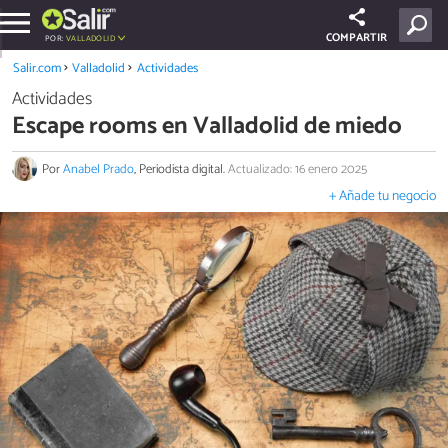
COMPARTIR
POR:
VALLADOLID
Salir.com
Valladolid
Actividades
Actividades
Escape rooms en Valladolid de miedo
Por
Anabel Prado
, Periodista digital.
Actualizado: 16 enero 2025
+ Añade tu negocio