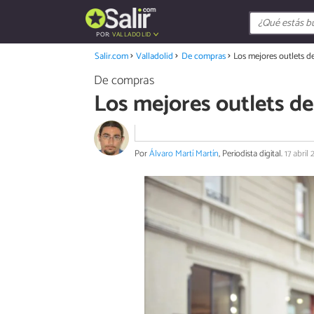
POR:
VALLADOLID
Salir.com
Valladolid
De compras
Los mejores outlets d
De compras
Los mejores outlets de
Por
Álvaro Martí Martín
, Periodista digital.
17 abril