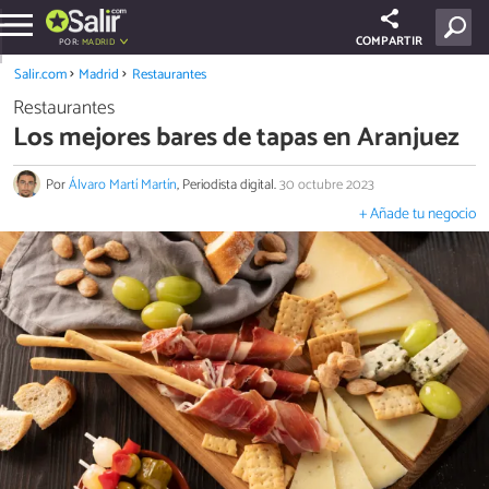
COMPARTIR
POR:
MADRID
Salir.com
Madrid
Restaurantes
Restaurantes
Los mejores bares de tapas en Aranjuez
Por
Álvaro Martí Martín
, Periodista digital.
30 octubre 2023
+ Añade tu negocio