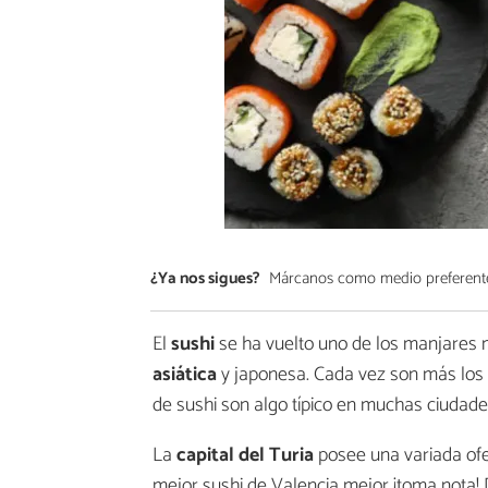
¿Ya nos sigues?
Márcanos como medio preferent
El
sushi
se ha vuelto uno de los manjare
asiática
y japonesa. Cada vez son más los q
de sushi son algo típico en muchas ciudade
La
capital del Turia
posee una variada ofer
mejor sushi de Valencia mejor ¡toma nota!