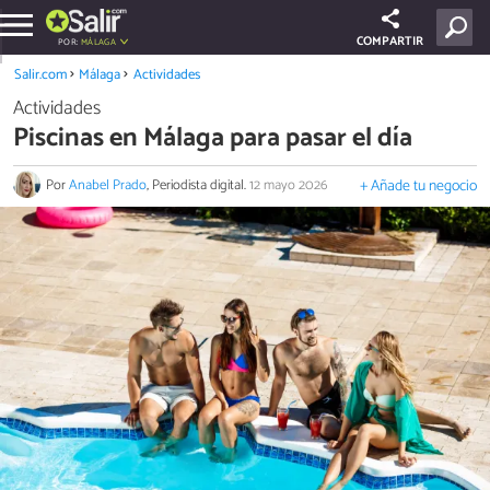
COMPARTIR
POR:
MÁLAGA
Salir.com
Málaga
Actividades
Actividades
Piscinas en Málaga para pasar el día
Por
Anabel Prado
, Periodista digital.
12 mayo 2026
+ Añade tu negocio