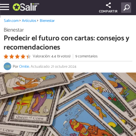
COMPARTIR
Salir.com
Artículos
Bienestar
Bienestar
Predecir el futuro con cartas: consejos y
recomendaciones
Valoración: 4.4 (9 votos)
9 comentarios
Por
Omitie
.
Actualizado: 21 octubre 2024