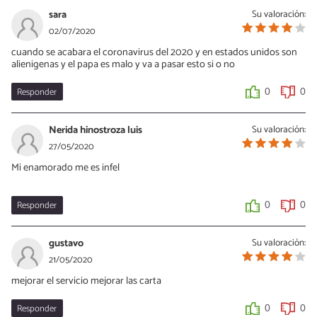
21/05/2021
sara
Su valoración:
Eres una chica traquila, con pocas preocupaciones y con
02/07/2020
complejos bastantes altos. Te preocupes por ti misma al igual que
cuando se acabara el coronavirus del 2020 y en estados unidos son
te preocupas por los otros. Eres muy simpática, pero hay veces
alienigenas y el papa es malo y va a pasar esto si o no
en las que se te acaba la paciencia. Te veo con un futuro libre,
tendrás una pareja y serás una chia muy feliz. Tendrás mucho
miedo de perderlo, te volverás muy celosa hasta q llegue un
Responder
0
0
punto en el que tu pareja no lo soporte mas.
Nerida hinostroza luis
Su valoración:
0
0
27/05/2020
Mi enamorado me es infel
Responder
0
0
gustavo
Su valoración:
21/05/2020
mejorar el servicio mejorar las carta
Responder
0
0