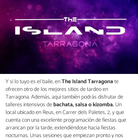
Y si lo tuyo es el baile, en
The Island Tarragona
te
ofrecen otro de los mejores sitios de tardeo en
Tarragona. Además, aquí también podrás disfrutar de
talleres intensivos de
bachata, salsa o kizomba.
Un
local ubicado en Reus, en Carrer dels Paletes, 2, y que
cuenta con una excelente programación de fiestas que
arrancan por la tarde, extendiéndose hacia fiestas
nocturnas. Unas sesiones que empiezan pronto y nos