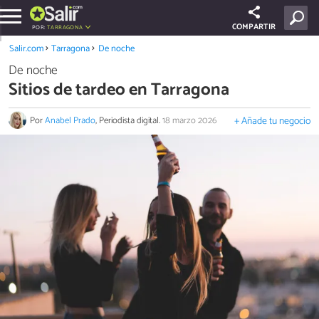
COMPARTIR
POR:
TARRAGONA
Salir.com
Tarragona
De noche
De noche
Sitios de tardeo en Tarragona
Por
Anabel Prado
, Periodista digital.
18 marzo 2026
+ Añade tu negocio