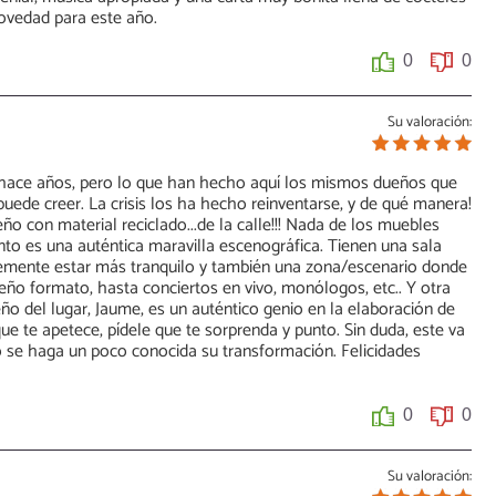
ovedad para este año.
0
0
Su valoración:
 de hace años, pero lo que han hecho aquí los mismos dueños que
puede creer. La crisis los ha hecho reinventarse, y de qué manera!
o con material reciclado...de la calle!!! Nada de los muebles
to es una auténtica maravilla escenográfica. Tienen una sala
lemente estar más tranquilo y también una zona/escenario donde
ño formato, hasta conciertos en vivo, monólogos, etc.. Y otra
eño del lugar, Jaume, es un auténtico genio en la elaboración de
ue te apetece, pídele que te sorprenda y punto. Sin duda, este va
do se haga un poco conocida su transformación. Felicidades
0
0
Su valoración: