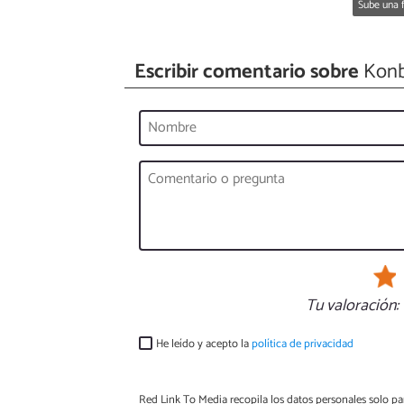
Sube una f
Escribir comentario sobre
Konb
Tu valoración:
He leído y acepto la
política de privacidad
Red Link To Media recopila los datos personales solo par