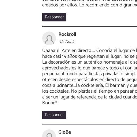
creados por ellos. Lo recomiendo como gran n
Responder
Rockroll
17/11/2012
Uaaaau!!! Arte en directo.... Conocía el lugar
hace casi 15 años que regentan el lugar...no se 
La decoración es un auténtico homenaje al diseñ
aprovechados es lo que parece y todo el conjun
pequeña al fondo para fiestas privadas o simp
ofrecen desde espectáculos en directo de peque
cosa alucinante...la cocktelería. El barman y du
los cockteles. No pierdas el tiempo en pensar q
a ser un lugar de referencia de la ciudad cuan
Konbe!!
Responder
GioBe