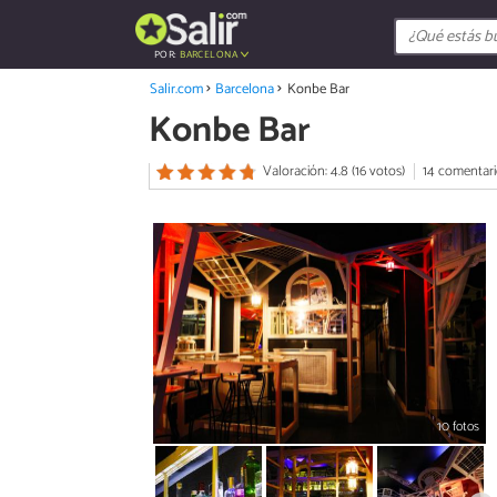
POR:
BARCELONA
Salir.com
Barcelona
Konbe Bar
Konbe Bar
Valoración: 4.8 (16 votos)
14 comentari
10 fotos