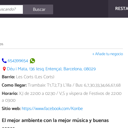
REST
Buscar
os
+ Añade tu negocio
654399654
Déu i Mata, 136 (esq. Entença), Barcelona, 08029
Barrio:
Les Corts (Les Corts)
Como llegar:
Trambaix: T1,T2,T3 L'Illa / Bus: 6,7,30,33,34,66,67,68
Horario:
X,J de 22:00 a 02:30 / V,S y víspera de Festivos de 22:00
a 03:00
Sitio web:
https://www.facebook.com/Konbe
El mejor ambiente con la mejor música y buenas