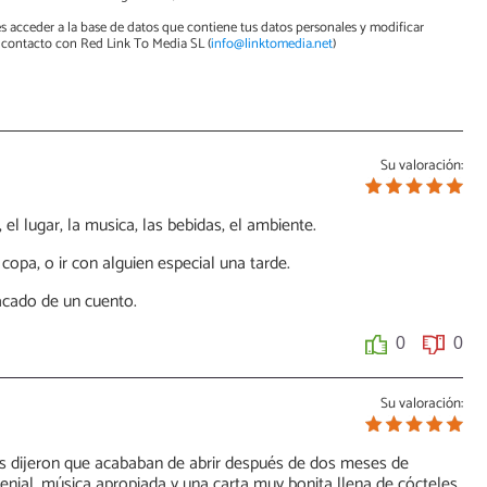
s acceder a la base de datos que contiene tus datos personales y modificar
contacto con Red Link To Media SL (
info@linktomedia.net
)
Su valoración:
el lugar, la musica, las bebidas, el ambiente.
copa, o ir con alguien especial una tarde.
sacado de un cuento.
0
0
Su valoración:
s dijeron que acababan de abrir después de dos meses de
nial, música apropiada y una carta muy bonita llena de cócteles