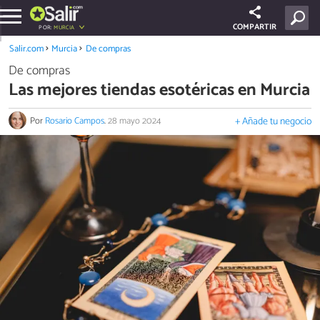
COMPARTIR
POR:
MURCIA
Salir.com
Murcia
De compras
De compras
Las mejores tiendas esotéricas en Murcia
Por
Rosario Campos
.
28 mayo 2024
+ Añade tu negocio