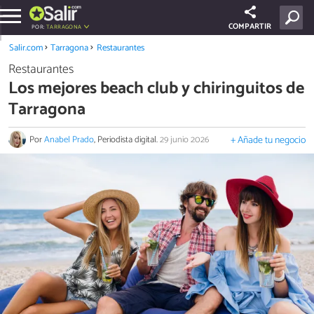
COMPARTIR
POR:
TARRAGONA
Salir.com
Tarragona
Restaurantes
Restaurantes
Los mejores beach club y chiringuitos de
Tarragona
Por
Anabel Prado
, Periodista digital.
29 junio 2026
+ Añade tu negocio