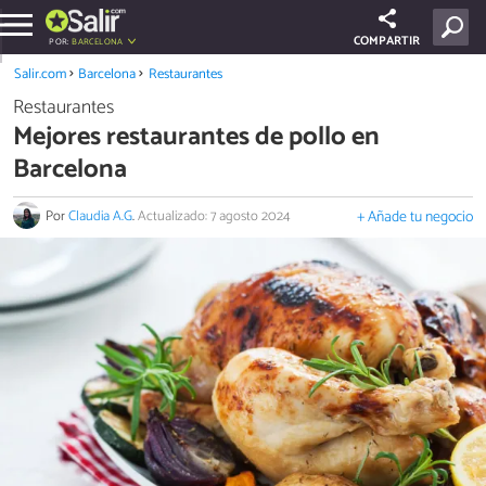
COMPARTIR
POR:
BARCELONA
Salir.com
Barcelona
Restaurantes
Restaurantes
Mejores restaurantes de pollo en
Barcelona
Por
Claudia A.G
.
Actualizado: 7 agosto 2024
+ Añade tu negocio