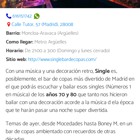
616151742
Calle Tutor, 57 (Madrid), 28008
Barrio:
Moncloa-Aravaca (Argüelles)
Como llegar:
Metro: Argüelles
Horario:
De 21:00 a 3:00 (Domingo y lunes cerrado)
Sitio web:
http://www.singlebardecopas.com/
Con una música y una decoración retro,
Single
es,
posiblemente, el bar de copas más divertido de Madrid en
el que podrás escuchar y bailar esos singles (Números 1
en música) de los
años 70 y 80
que tanto nos hicieron
bailar con una decoración acorde a la música d ela época
que te harán pasar una noche super divertida.
Temas de ayer, desde Mocedades hasta Boney M, en un
bar de copas ambientado con recuerdos de otras
décadas.