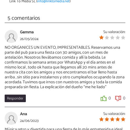
Link To Media SL (
info@linktomedia.net
)
5 comentarios
Gemma
Su valoración:
26/05/2024
NO ORGANICES UN EVENTO, IMPRESENTABLES. Reservamos una
parte del pub para una fiesta con 30 amigos, con un mes de
antelación. Nosotros llevábamos comida y allí la bebida. Le
confirmamos la semana antes por WhatsApp y el día antes en el
mismo local , todo ok hasta que llegamos allí 20 mins antes de
nuestra cita con los amigos y nos encontramos el bar lleno hasta
arriba , sin sitio para instalarnos y otro cumpleaños ocupando la zona
acordada. Tuvimos que irnos con nuestros amigos y toda la comida
preparada sin fiesta. La explicación del dueño “me he liado”
Responder
0
0
Ana
Su valoración:
24/06/2023
Música retro y divertida para una fiesta de lo más entretenida e ideal