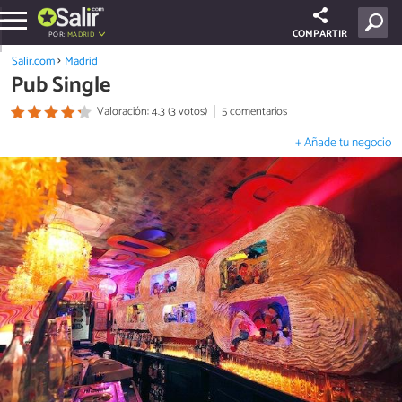
COMPARTIR
POR:
MADRID
Salir.com
Madrid
Pub Single
Valoración: 4.3 (3 votos)
5 comentarios
+ Añade tu negocio