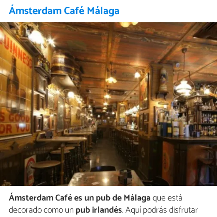
Ámsterdam Café Málaga
Ámsterdam Café es un pub de Málaga
que está
decorado como un
pub irlandés
. Aquí podrás disfrutar