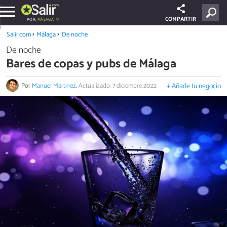
COMPARTIR
POR:
MÁLAGA
Salir.com
Málaga
De noche
De noche
Bares de copas y pubs de Málaga
Por
Manuel Martínez
.
Actualizado: 7 diciembre 2022
+ Añade tu negocio