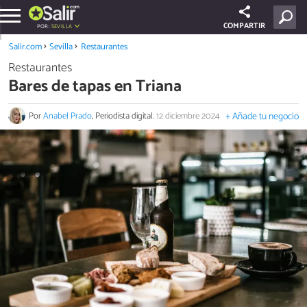
COMPARTIR
POR:
SEVILLA
Salir.com
Sevilla
Restaurantes
Restaurantes
Bares de tapas en Triana
Por
Anabel Prado
, Periodista digital.
12 diciembre 2024
+ Añade tu negocio