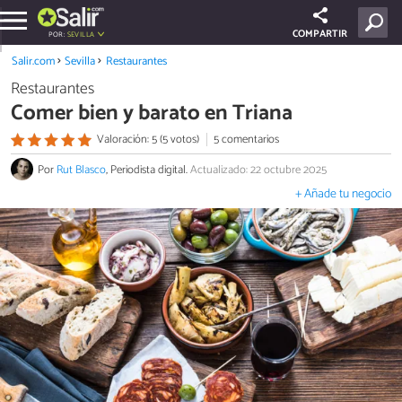
COMPARTIR
POR:
SEVILLA
Salir.com
Sevilla
Restaurantes
Restaurantes
Comer bien y barato en Triana
Valoración: 5 (5 votos)
5 comentarios
Por
Rut Blasco
, Periodista digital.
Actualizado: 22 octubre 2025
+ Añade tu negocio