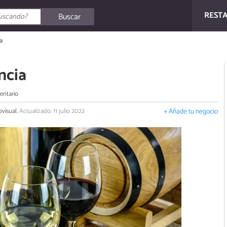
REST
Buscar
a
ncia
entario
ovisual.
Actualizado: 11 julio 2022
+ Añade tu negocio