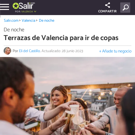
COMPARTIR
POR:
VALENCIA
Salir.com
Valencia
De noche
De noche
Terrazas de Valencia para ir de copas
Por
Eli del Castillo
.
Actualizado: 28 junio 2023
+ Añade tu negocio