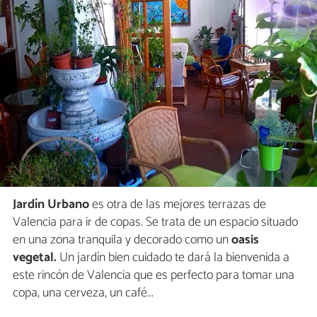
Jardín Urbano
es otra de las mejores terrazas de
Valencia para ir de copas. Se trata de un espacio situado
en una zona tranquila y decorado como un
oasis
vegetal.
Un jardín bien cuidado te dará la bienvenida a
este rincón de Valencia que es perfecto para tomar una
copa, una cerveza, un café...