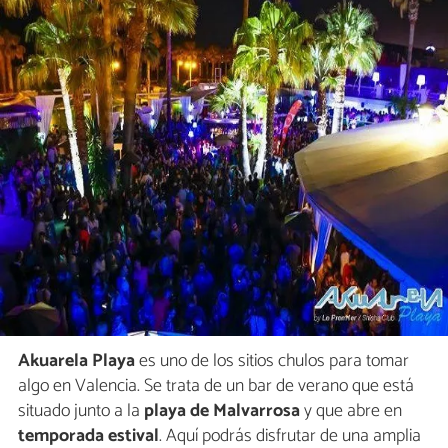
Akuarela Playa
es uno de los sitios chulos para tomar
algo en Valencia. Se trata de un bar de verano que está
situado junto a la
playa de Malvarrosa
y que abre en
temporada estival
. Aquí podrás disfrutar de una amplia