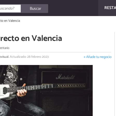
REST
Buscar
cto en Valencia
recto en Valencia
entario
ovisual.
Actualizado: 28 febrero 2023
+ Añade tu negocio