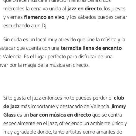
que ofrece música en directo mientras cenas. Los
miércoles la cena va unida al
jazz en directo
, los jueves
y viernes
flamenco en vivo
, y los sábados puedes cenar
escuchando a un Dj.
Sin duda es un local muy atrevido que une la música y la
estacar que cuenta con una
terracita llena de encanto
e Valencia. Es el lugar perfecto para disfrutar de una
var por la magia de la música en directo.
Si te gusta el jazz entonces no te puedes perder el
club
de jazz
más importante y destacado de Valencia.
Jimmy
Glass
es un
bar con música en directo
que se centra
especialmente en el jazz, ofreciendo un ambiente único y
muy agradable donde, tanto artistas como amantes de