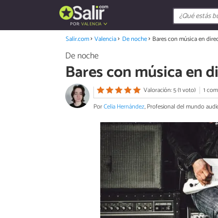
POR:
VALENCIA
Salir.com
Valencia
De noche
Bares con música en dire
De noche
Bares con música en di
Valoración: 5 (1 voto)
1 com
Por
Celia Hernández
, Profesional del mundo audi