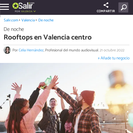
COMPARTIR
POR:
VALENCIA
Salir.com
Valencia
De noche
De noche
Rooftops en Valencia centro
Por
Celia Hernández
, Profesional del mundo audiovisual.
21 octubre 2022
+ Añade tu negocio