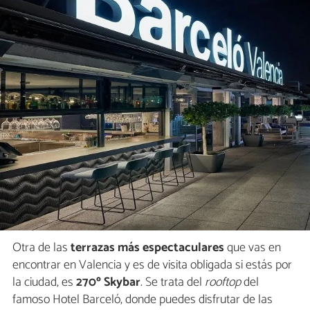
Otra de las
terrazas más espectaculares
que vas en
encontrar en Valencia y es de visita obligada si estás por
la ciudad, es
270º Skybar
. Se trata del
rooftop
del
famoso Hotel Barceló, donde puedes disfrutar de las