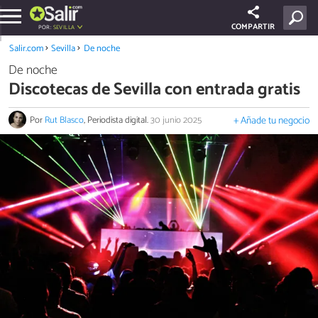
COMPARTIR
POR:
SEVILLA
Salir.com
Sevilla
De noche
De noche
Discotecas de Sevilla con entrada gratis
Por
Rut Blasco
, Periodista digital.
30 junio 2025
+ Añade tu negocio