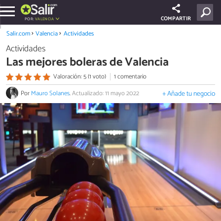
COMPARTIR
POR:
VALENCIA
Salir.com
Valencia
Actividades
Actividades
Las mejores boleras de Valencia
Valoración: 5 (1 voto)
1 comentario
Por
Mauro Solanes
.
Actualizado: 11 mayo 2022
+ Añade tu negocio