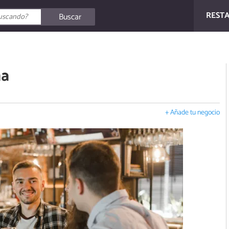
REST
Buscar
ña
+ Añade tu negocio