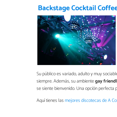
Backstage Cocktail Coffe
Su público es variado, adulto y muy sociabl
siempre. Además, su ambiente
gay friend
se siente bienvenido. Una opción perfecta pa
Aquí tienes las
mejores discotecas de A C