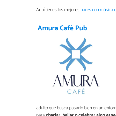
Aquí tienes los mejores
bares con música e
Amura Café Pub
adulto que busca pasarlo bien en un entorn
para
charlar, bailar o celebrar algo espe