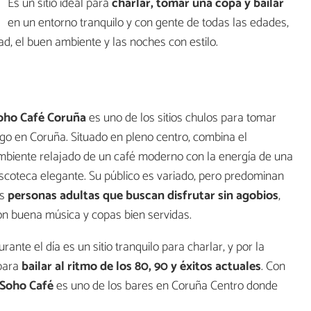
Es un sitio ideal para
charlar, tomar una copa y bailar
en un entorno tranquilo y con gente de todas las edades,
d, el buen ambiente y las noches con estilo.
oho Café Coruña
es uno de los sitios chulos para tomar
lgo en Coruña. Situado en pleno centro, combina el
mbiente relajado de un café moderno con la energía de una
iscoteca elegante. Su público es variado, pero predominan
as
personas adultas que buscan disfrutar sin agobios
,
on buena música y copas bien servidas.
rante el día es un sitio tranquilo para charlar, y por la
 para
bailar al ritmo de los 80, 90 y éxitos actuales
. Con
Soho Café
es uno de los bares en Coruña Centro donde