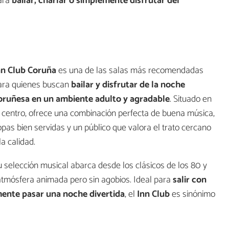
para
bailar, charlar o simplemente disfrutar del
nn Club Coruña
es una de las salas más recomendadas
ara quienes buscan
bailar y disfrutar de la noche
oruñesa en un ambiente adulto y agradable
. Situado en
l centro, ofrece una combinación perfecta de buena música,
opas bien servidas y un público que valora el trato cercano
la calidad.
u selección musical abarca desde los clásicos de los 80 y
 atmósfera animada pero sin agobios. Ideal para
salir con
ente pasar una noche divertida
, el
Inn Club
es sinónimo