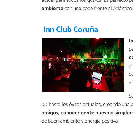
actual para todos los gustos. Es perfecto 
ambiente
con una copa frente al Atlántico.
Inn Club Coruña
I
p
c
e
c
y 
S
90 hasta los éxitos actuales, creando una
amigos, conocer gente nueva o simplem
de buen ambiente y energía positiva.