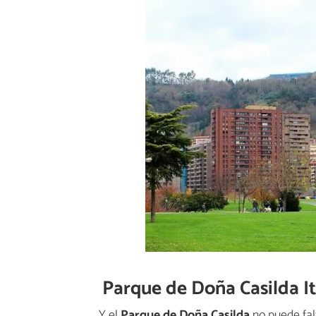
Parque de Doña Casilda It
Y el
Parque de Doña Casilda
no puede falt