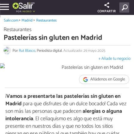
COMPARTIR
POR:
MADRID
Salir.com
Madrid
Restaurantes
Restaurantes
Pastelerías sin gluten en Madrid
Por
Rut Blasco
, Periodista digital.
Actualizado: 29 mayo 2025
+ Añade tu negocio
Añádenos en Google
¡
Vamos a presentarte las pastelerías sin gluten en
Madrid
para que disfrutes de un dulce bocado! Cada vez
son más las personas que padecen
alergias o alguna
intolerancia
. El celiaquismo es algo que está muy
presente en nuestros días y que no todos los sitios
piensan en ese público al que también hay que cuidar.