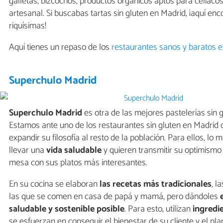
galletas, bizcochos, productos orgánicos aptos para celíacos
artesanal. Si buscabas tartas sin gluten en Madrid, ¡aquí en
riquísimas!
Aquí tienes un repaso de los
restaurantes sanos y baratos 
Superchulo Madrid
Superchulo Madrid
es otra de las mejores pastelerías sin 
Estamos ante uno de los restaurantes sin gluten en Madrid 
expandir su filosofía al resto de la población. Para ellos, lo
llevar una
vida saludable
y quieren transmitir su optimismo 
mesa con sus platos más interesantes.
En su cocina se elaboran
las recetas más tradicionales
, l
las que se comen en casa de papá y mamá, pero dándoles
saludable y sostenible posible
. Para esto, utilizan
ingredi
se esfuerzan en conseguir el bienestar de su cliente y el pla