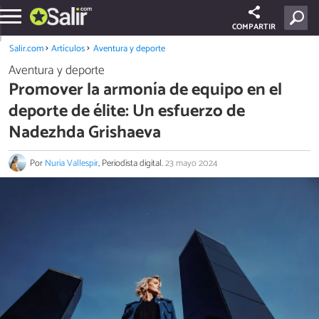
COMPARTIR
Salir.com
Artículos
Aventura y deporte
Aventura y deporte
Promover la armonía de equipo en el
deporte de élite: Un esfuerzo de
Nadezhda Grishaeva
Por
Nuria Vallespir
, Periodista digital.
23 mayo 2024