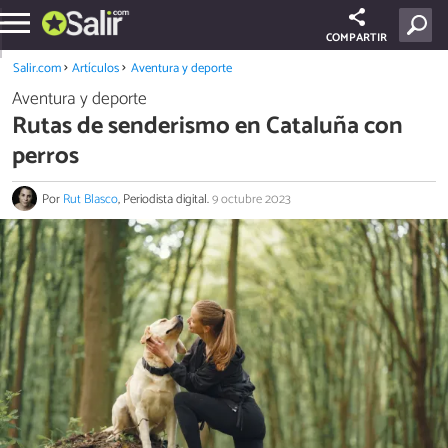
COMPARTIR
Salir.com
Artículos
Aventura y deporte
Aventura y deporte
Rutas de senderismo en Cataluña con
perros
Por
Rut Blasco
, Periodista digital.
9 octubre 2023