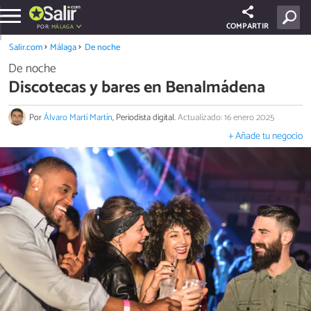
COMPARTIR
POR:
MÁLAGA
Salir.com
Málaga
De noche
De noche
Discotecas y bares en Benalmádena
Por
Álvaro Martí Martín
, Periodista digital.
Actualizado: 16 enero 2025
+ Añade tu negocio