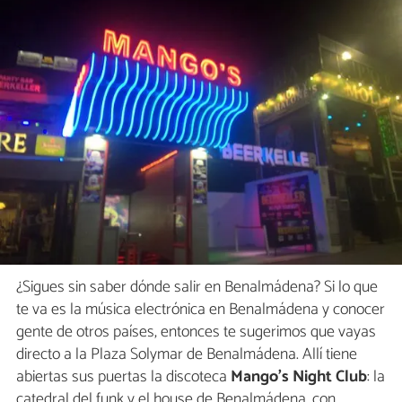
¿Sigues sin saber dónde salir en Benalmádena? Si lo que
te va es la música electrónica en Benalmádena y conocer
gente de otros países, entonces te sugerimos que vayas
directo a la Plaza Solymar de Benalmádena. Allí tiene
abiertas sus puertas la discoteca
Mango’s Night Club
: la
catedral del funk y el house de Benalmádena, con