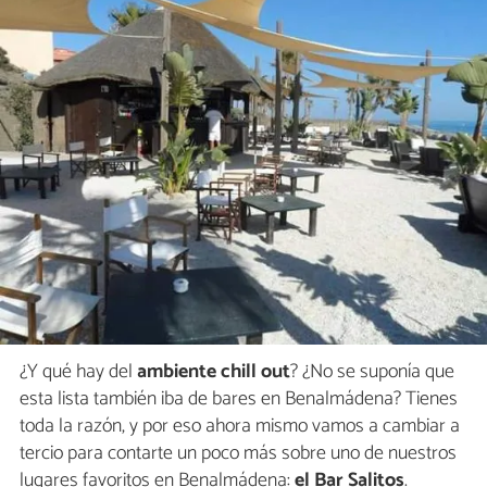
¿Y qué hay del
ambiente chill out
? ¿No se suponía que
esta lista también iba de bares en Benalmádena? Tienes
toda la razón, y por eso ahora mismo vamos a cambiar a
tercio para contarte un poco más sobre uno de nuestros
lugares favoritos en Benalmádena:
el Bar Salitos
.