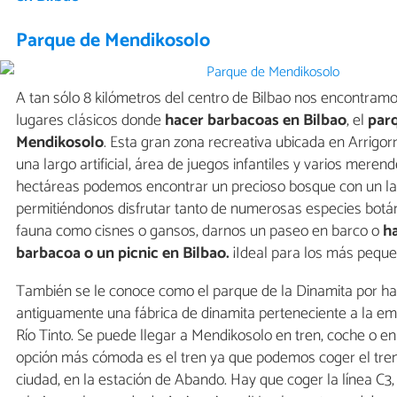
Parque de Mendikosolo
A tan sólo 8 kilómetros del centro de Bilbao nos encontram
lugares clásicos donde
hacer barbacoas en Bilbao
, el
par
Mendikosolo
. Esta gran zona recreativa ubicada en Arrigor
una largo artificial, área de juegos infantiles y varios meren
hectáreas podemos encontrar un precioso bosque con un lago
permitiéndonos disfrutar tanto de numerosas especies bot
fauna como cisnes o gansos, darnos un paseo en barco o
h
barbacoa o un picnic en Bilbao.
¡Ideal para los más peque
También se le conoce como el parque de la Dinamita por hab
antiguamente una fábrica de dinamita perteneciente a la e
Río Tinto. Se puede llegar a Mendikosolo en tren, coche o en
opción más cómoda es el tren ya que podemos coger el tren 
ciudad, en la estación de Abando. Hay que coger la línea C3, 