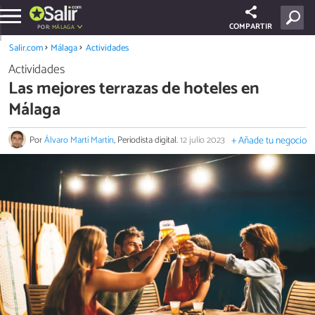
COMPARTIR
POR:
MÁLAGA
Salir.com
Málaga
Actividades
Actividades
Las mejores terrazas de hoteles en
Málaga
Por
Álvaro Martí Martín
, Periodista digital.
12 julio 2023
+ Añade tu negocio