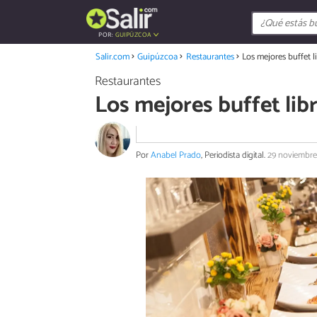
POR:
GUIPÚZCOA
Salir.com
Guipúzcoa
Restaurantes
Los mejores buffet l
Restaurantes
Los mejores buffet lib
Por
Anabel Prado
, Periodista digital.
29 noviembre