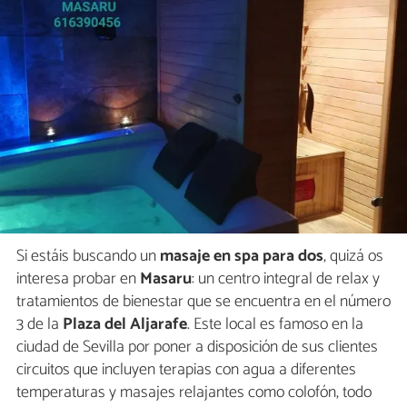
Si estáis buscando un
masaje en spa para dos
, quizá os
interesa probar en
Masaru
: un centro integral de relax y
tratamientos de bienestar que se encuentra en el número
3 de la
Plaza del Aljarafe
. Este local es famoso en la
ciudad de Sevilla por poner a disposición de sus clientes
circuitos que incluyen terapias con agua a diferentes
temperaturas y masajes relajantes como colofón, todo