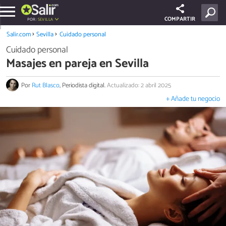
COMPARTIR
POR:
SEVILLA
Salir.com
Sevilla
Cuidado personal
Cuidado personal
Masajes en pareja en Sevilla
Por
Rut Blasco
, Periodista digital.
Actualizado: 2 abril 2025
+ Añade tu negocio