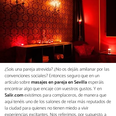
¿Sois una pareja atrevida? ¿No os dejáis amilanar por las
convenciones sociales? Entonces seguro que en un
artículo sobre
masajes en pareja en Sevilla
esperáis
encontrar algo que encaje con vuestros gustos. Y en
Salir.com
existimos para complaceros, de manera que
aquí tenéis uno de los salones de relax más reputados de
la ciudad para quienes no tienen miedo a vivir
experiencias excitantes. Nos referimos, por supuesto, a