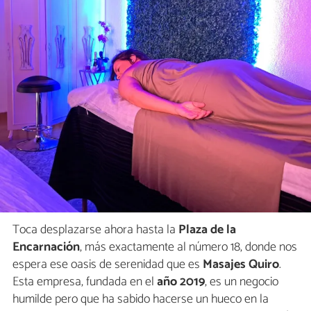
Toca desplazarse ahora hasta la
Plaza de la
Encarnación
, más exactamente al número 18, donde nos
espera ese oasis de serenidad que es
Masajes Quiro
.
Esta empresa, fundada en el
año 2019
, es un negocio
humilde pero que ha sabido hacerse un hueco en la