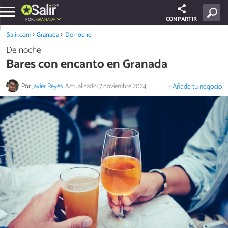
COMPARTIR
POR:
GRANADA
Salir.com
Granada
De noche
De noche
Bares con encanto en Granada
Por
Javier Reyes
.
Actualizado: 7 noviembre 2024
+ Añade tu negocio