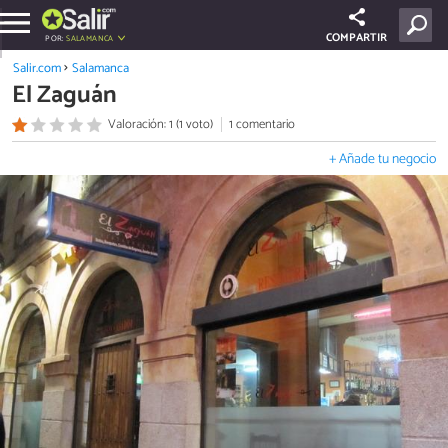
COMPARTIR
POR:
SALAMANCA
Salir.com
Salamanca
El Zaguán
Valoración: 1 (1 voto)
1 comentario
+ Añade tu negocio