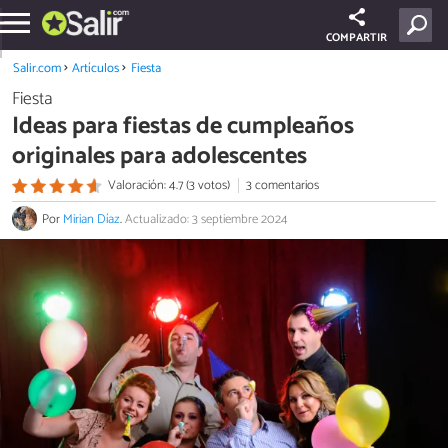
COMPARTIR
Salir.com
Artículos
Fiesta
Fiesta
Ideas para fiestas de cumpleaños
originales para adolescentes
Valoración: 4.7 (3 votos)
3 comentarios
Por
Mirian Díaz
.
Actualizado: 3 septiembre 2024