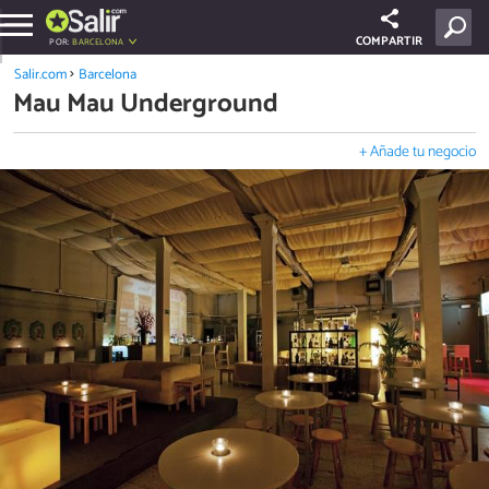
COMPARTIR
POR:
BARCELONA
Salir.com
Barcelona
Mau Mau Underground
+ Añade tu negocio