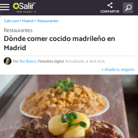
COMPARTIR
POR:
MADRID
Salir.com
Madrid
Restaurantes
Restaurantes
Dónde comer cocido madrileño en
Madrid
Por
Rut Blasco
, Periodista digital.
Actualizado: 4 abril 2025
+ Añade tu negocio