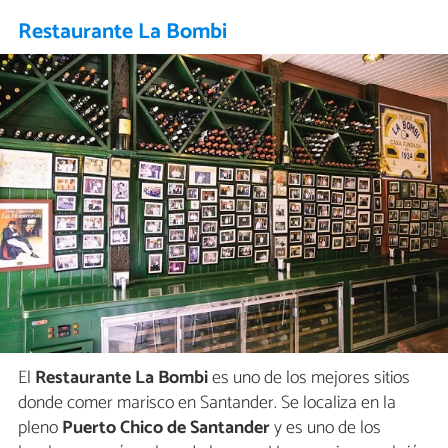
Restaurante La Bombi
El
Restaurante La Bombi
es uno de los mejores sitios
donde comer marisco en Santander. Se localiza en la
pleno
Puerto Chico de Santander
y es uno de los